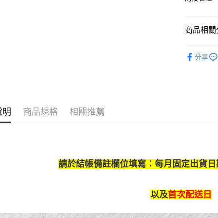
宅配
每筆NT$1
商品相關分
免運活動
免運費
點我→雞蛋
分享
人氣商品
熱銷排行
說明
商品規格
相關推薦
請於結帳備註欄位填寫：每月固定出貨日
以及
首次配送日