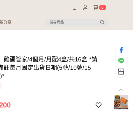
0
推薦分享
雞蛋管家/4個月/月配4盒/共16盒 *請
註每月固定出貨日期(5號/10號/15
)*
200