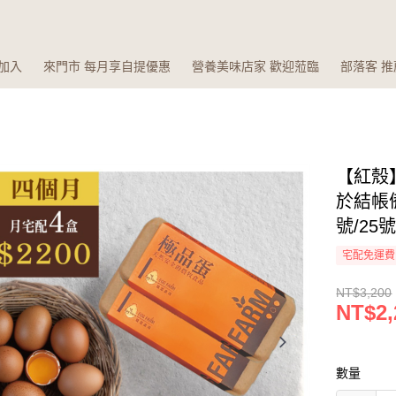
加入
來門市 每月享自提優惠
營養美味店家 歡迎蒞臨
部落客 
【紅殼】
於結帳備
號/25號
宅配免運費
NT$3,200
NT$2,
數量