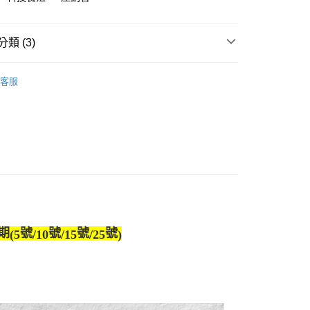
50，滿NT$1,299(含以上)免運費
類 (3)
管家 新鮮送到家
客服
推薦
榜
期
號
號
號
號
(5
/10
/15
/25
)