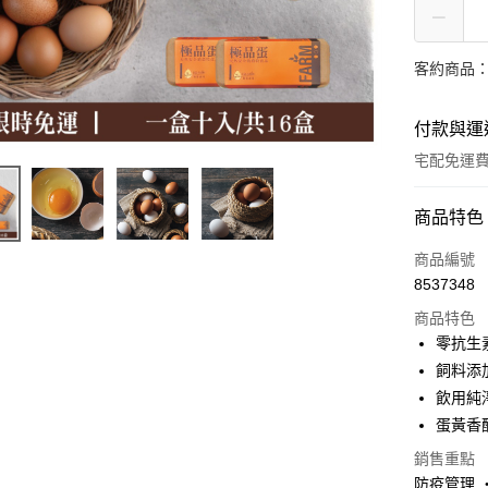
客約商品
付款與運
宅配免運
付款方式
商品特色
信用卡一
商品編號
8537348
Apple Pay
商品特色
Google Pa
零抗生
飼料添
ATM付款
飲用純
蛋黃香
運送方式
銷售重點
防疫管理 