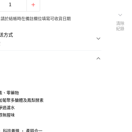
：請於結帳時在備註欄位填寫可收貨日期
清除
紀錄
送方式
費
次付款
y
素、零藥物
加葡聚多醣體及鳳梨酵素
淨過濾水
醇無腥味
‧ 科技養殖 ‧ 產銷合一